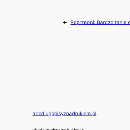
←
Poprzedni:
Bardzo tanie 
abcdlugopisyznadrukiem.pl
abcdlugopisyznadrukiem.pl