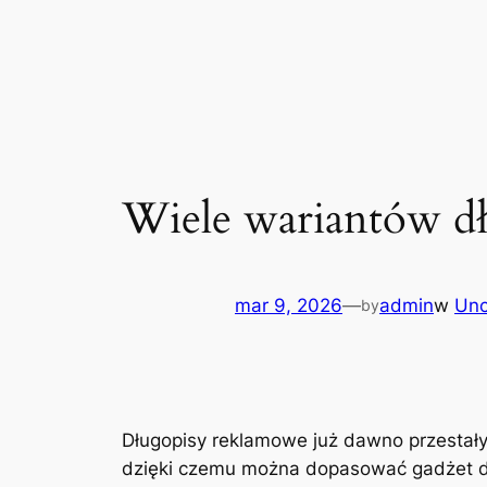
Przejdź
do
treści
Wiele wariantów d
mar 9, 2026
—
admin
w
Unc
by
Długopisy reklamowe już dawno przestały
dzięki czemu można dopasować gadżet do